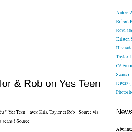
Autres 
Robert P
Revelat
Kristen 
Hesitati
Taylor L
Cérémoni
Scans
(1
ylor & Rob on Yes Teen
Divers
(
Photosh
News
 du " Yes Teen " avec Kris, Taylor et Rob ! Source via
s scans ! Source
Abonnez-