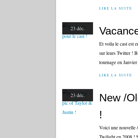
LIRE LA SUITE
Vacances
23 déc.
Et voila le cast est
sur leurs Twitter ! 
tournage en Janvier 
LIRE LA SUITE
New /Old
23 déc.
!
Voici une nouvelle /
Twilight en 2008 ! 