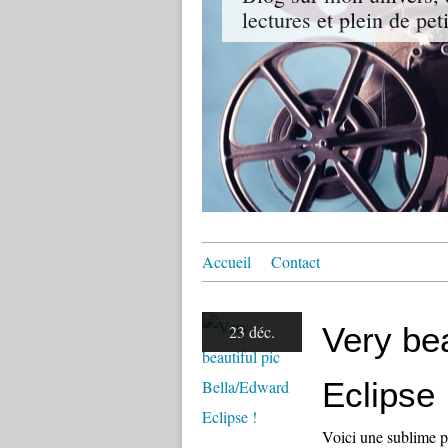
lectures et plein de pet
Accueil
Contact
Very bea
23 déc.
Eclipse 
Voici une sublime p