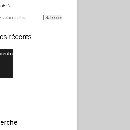
publiés.
les récents
ment de
erche