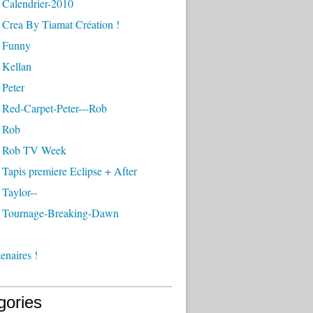
 Calendrier-2010
 Crea By Tiamat Création !
 Funny
 Kellan
 Peter
 Red-Carpet-Peter---Rob
 Rob
- Rob TV Week
Tapis premiere Eclipse + After
Taylor--
 Tournage-Breaking-Dawn
enaires !
gories