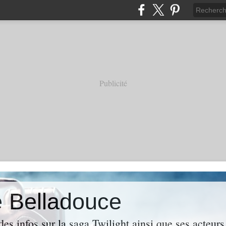
Publicité
e Belladouce
es infos sur la saga Twilight ainsi que ses acteur