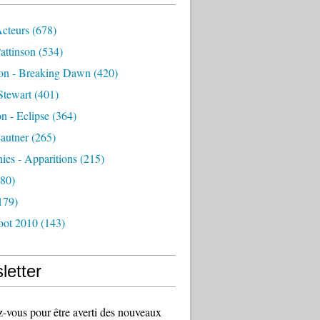
Acteurs
(678)
attinson
(534)
ion - Breaking Dawn
(420)
Stewart
(401)
on - Eclipse
(364)
autner
(265)
es - Apparitions
(215)
80)
179)
oot 2010
(143)
letter
vous pour être averti des nouveaux