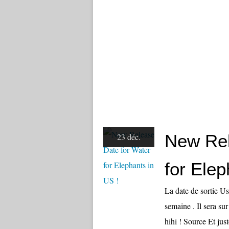
New Rel
23 déc.
for Elep
La date de sortie Us
semaine . Il sera su
hihi ! Source Et juste