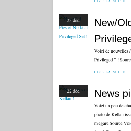
LIRE LA SUITE
New/Old 
23 déc.
Privileg
Voici de nouvelles 
Privileged " ! Sourc
LIRE LA SUITE
News pic
22 déc.
Voici un peu de cha
photo de Kellan issu
m'égare Source Voic