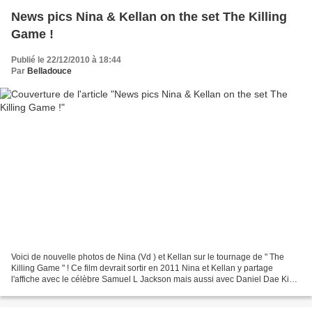
News pics Nina & Kellan on the set The Killing
Game !
Publié le 22/12/2010 à 18:44
Par
Belladouce
Voici de nouvelle photos de Nina (Vd ) et Kellan sur le tournage de " The
Killing Game " ! Ce film devrait sortir en 2011 Nina et Kellan y partage
l'affiche avec le célèbre Samuel L Jackson mais aussi avec Daniel Dae Kim
que l'on a pu voir dans Lost....