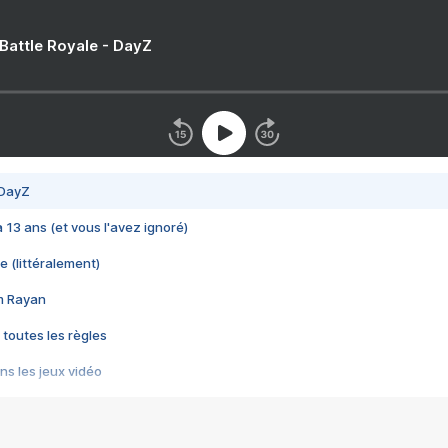
 Battle Royale - DayZ
 DayZ
 a 13 ans (et vous l'avez ignoré)
e (littéralement)
im Rayan
 toutes les règles
s les jeux vidéo
us choquant de Rockstar ? - Le scandale BULLY
e plus moche de Steam