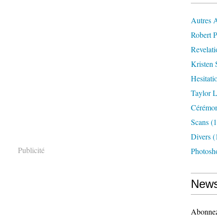
Autres 
Robert P
Revelat
Kristen 
Hesitati
Taylor L
Cérémoni
Scans
(1
Divers
(
Publicité
Photosh
News
Abonnez-