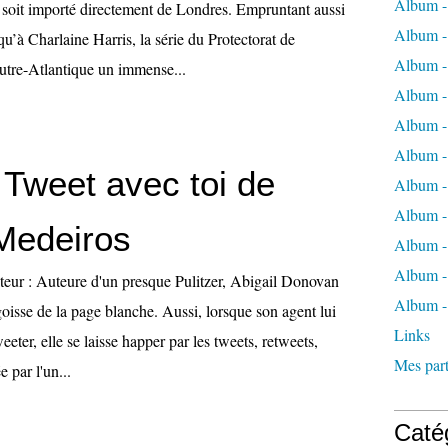
Album -
é soit importé directement de Londres. Empruntant aussi
Album -
u’à Charlaine Harris, la série du Protectorat de
Album -
outre-Atlantique un immense...
Album -
Album -
Album -
 Tweet avec toi de
Album -
Album 
Medeiros
Album - 
Album - 
iteur : Auteure d'un presque Pulitzer, Abigail Donovan
Album -
goisse de la page blanche. Aussi, lorsque son agent lui
Links
ter, elle se laisse happer par les tweets, retweets,
Mes part
 par l'un...
Caté