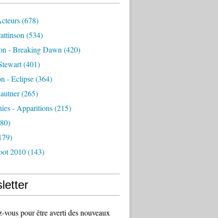
Acteurs
(678)
attinson
(534)
ion - Breaking Dawn
(420)
Stewart
(401)
on - Eclipse
(364)
autner
(265)
es - Apparitions
(215)
80)
179)
oot 2010
(143)
letter
vous pour être averti des nouveaux