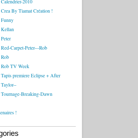
 Calendrier-2010
 Crea By Tiamat Création !
 Funny
 Kellan
 Peter
 Red-Carpet-Peter---Rob
 Rob
- Rob TV Week
Tapis premiere Eclipse + After
Taylor--
 Tournage-Breaking-Dawn
enaires !
gories