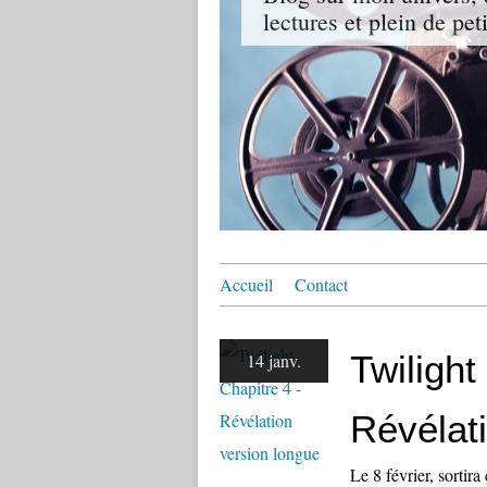
lectures et plein de pet
Accueil
Contact
Twilight
14 janv.
Révélat
Le 8 février, sortir