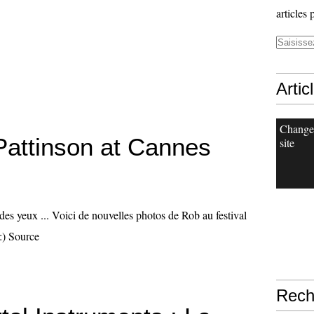
articles 
Artic
Change
Pattinson at Cannes
site
r des yeux ... Voici de nouvelles photos de Rob au festival
:) Source
Rech