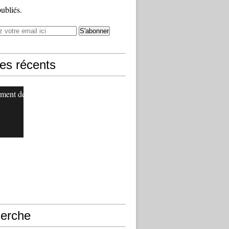
publiés.
les récents
ment de
erche