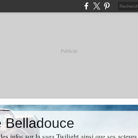
Publicité
e Belladouce
es infos sur la saga Twilight ainsi que ses acteur