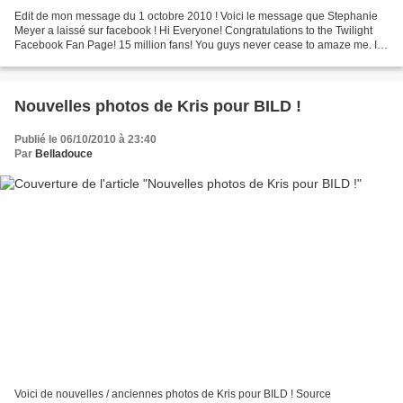
Edit de mon message du 1 octobre 2010 ! Voici le message que Stephanie
Meyer a laissé sur facebook ! Hi Everyone! Congratulations to the Twilight
Facebook Fan Page! 15 million fans! You guys never cease to amaze me. In
other news... Very excited about...
Nouvelles photos de Kris pour BILD !
Publié le 06/10/2010 à 23:40
Par
Belladouce
Voici de nouvelles / anciennes photos de Kris pour BILD ! Source