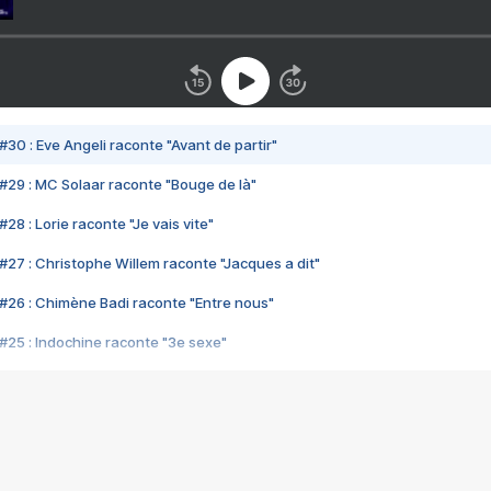
#30 : Eve Angeli raconte "Avant de partir"
#29 : MC Solaar raconte "Bouge de là"
28 : Lorie raconte "Je vais vite"
#27 : Christophe Willem raconte "Jacques a dit"
#26 : Chimène Badi raconte "Entre nous"
#25 : Indochine raconte "3e sexe"
#24 : Zaho raconte "C'est chelou"
#23 : Patrick Bruel raconte "Au café des délices"
#22 : Kyo raconte "Le chemin"