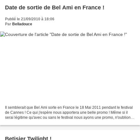
Date de sortie de Bel Ami en France !
Publié le 21/09/2010 à 18:06
Par
Belladouce
Il semblerait que Bel Ami sorte en France le 18 Mai 2011 pendant le festival
de Cannes ! Ce qui j'espère nous apportera une belle promo ! Même si il
serai légitime qu'avec ou sans le festival nous ayons une promo, n'oublions
pas qu'il s'agit à la base...
Betisier Twilight !