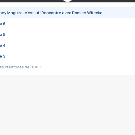
bey Maguire, c'est lui ! Rencontre avec Damien Witecka
e 6
e 5
e 4
e 3
s créatrices de la VF !
e 2
e 1
e Mektoub My Love arrive enfin ! Rencontre avec Shaïn Boumedine et Sal
i : après Toni en famille
elle réalise le bouleversant Dites lui que je l'aime
ais ! Rencontre autour de Vie privée de Rebecca Zlotowski