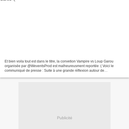
Et bien voila tout est dans le titre, la convetion Vampire vs Loup Garou
organisée par @WeventsProd est malheureusment reportée :( Voici le
communiqué de presse : Suite à une grande réflexion autour de
l’organisation de l’évènement VAMPIRE vs LOUP-GAROU...
Publicité