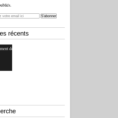
publiés.
les récents
ment de
erche