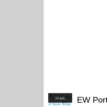
EW Port
24 juil.