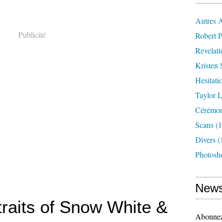
Autres 
Publicité
Robert P
Revelat
Kristen 
Hesitati
Taylor L
Cérémoni
Scans
(1
Divers
(
Photosh
News
raits of Snow White &
Abonnez-