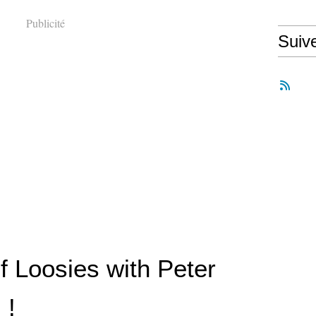
Publicité
Suiv
of Loosies with Peter
 !