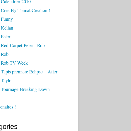
 Calendrier-2010
 Crea By Tiamat Création !
 Funny
 Kellan
 Peter
 Red-Carpet-Peter---Rob
 Rob
- Rob TV Week
Tapis premiere Eclipse + After
Taylor--
 Tournage-Breaking-Dawn
enaires !
gories