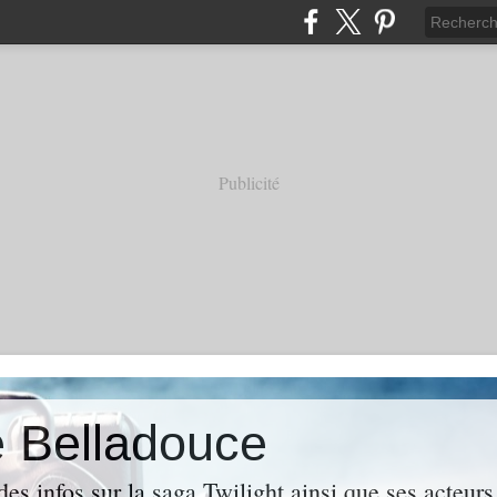
Publicité
e Belladouce
es infos sur la saga Twilight ainsi que ses acteur