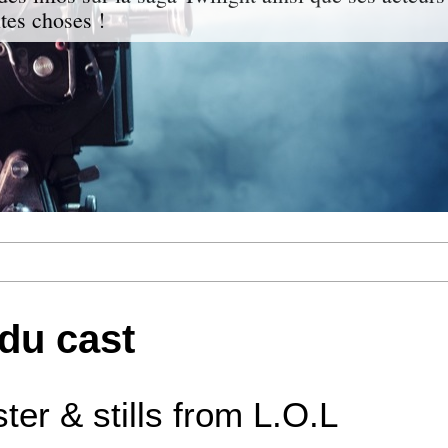
ites choses !
 du cast
er & stills from L.O.L