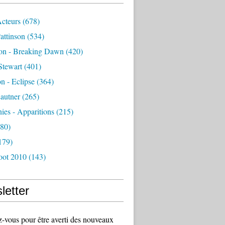
Acteurs
(678)
attinson
(534)
ion - Breaking Dawn
(420)
Stewart
(401)
on - Eclipse
(364)
autner
(265)
es - Apparitions
(215)
80)
179)
oot 2010
(143)
letter
vous pour être averti des nouveaux