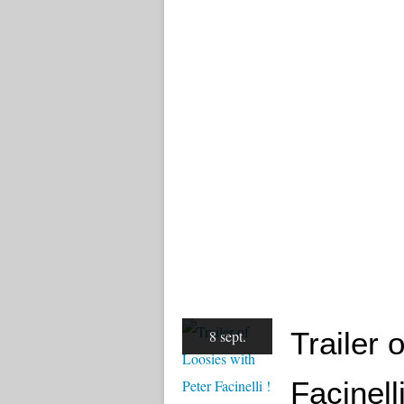
Trailer 
8 sept.
Facinelli