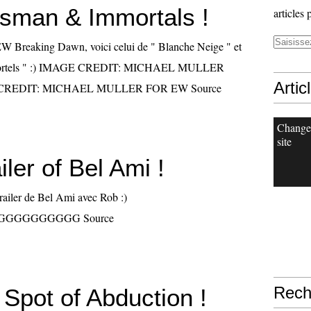
tsman & Immortals !
articles 
 EW Breaking Dawn, voici celui de " Blanche Neige " et
mmortels " :) IMAGE CREDIT: MICHAEL MULLER
Artic
CREDIT: MICHAEL MULLER FOR EW Source
Change
site
ler of Bel Ami !
trailer de Bel Ami avec Rob :)
GGGGGGGGG Source
Rech
Spot of Abduction !