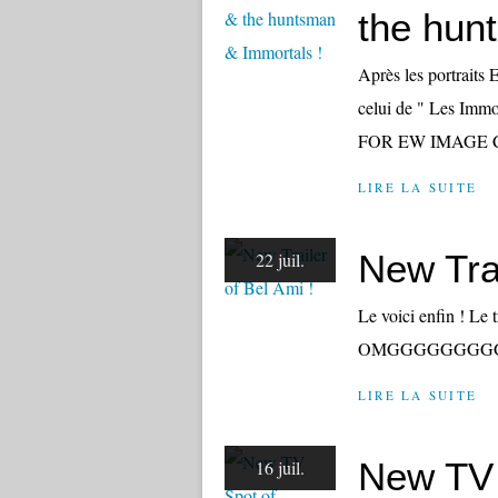
the hun
Après les portraits
celui de " Les I
FOR EW IMAGE 
LIRE LA SUITE
New Trai
22 juil.
Le voici enfin ! Le 
OMGGGGGGGGG
LIRE LA SUITE
New TV 
16 juil.