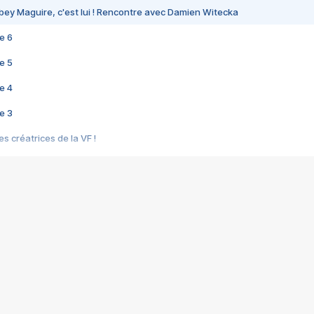
bey Maguire, c'est lui ! Rencontre avec Damien Witecka
e 6
e 5
e 4
e 3
s créatrices de la VF !
e 2
e 1
e Mektoub My Love arrive enfin ! Rencontre avec Shaïn Boumedine et Sal
i : après Toni en famille
elle réalise le bouleversant Dites lui que je l'aime
ais ! Rencontre autour de Vie privée de Rebecca Zlotowski