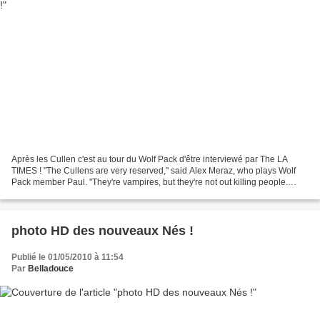
Après les Cullen c'est au tour du Wolf Pack d'être interviewé par The LA
TIMES ! "The Cullens are very reserved," said Alex Meraz, who plays Wolf
Pack member Paul. "They're vampires, but they're not out killing people.
They're not what they're meant to...
photo HD des nouveaux Nés !
Publié le 01/05/2010 à 11:54
Par
Belladouce