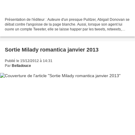
Présentation de l'éditeur : Auteure d'un presque Pulitzer, Abigail Donovan se
débat contre l'angoisse de la page blanche. Aussi, lorsque son agent lui
ouvre un compte Tweeter, elle se laisse happer par les tweets, retweets,
hashtags, etc. Guidée par l'un...
Sortie Milady romantica janvier 2013
Publié le 15/12/2012 à 14:31
Par
Belladouce