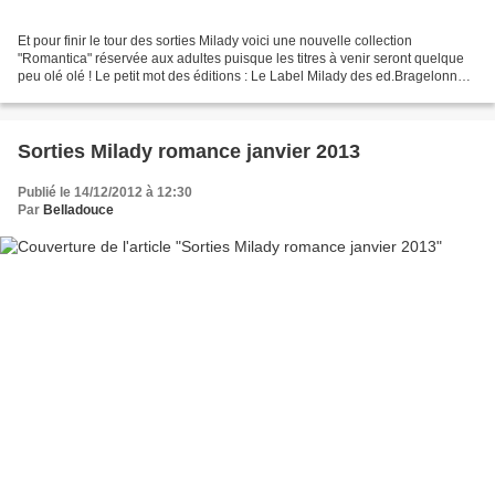
Et pour finir le tour des sorties Milady voici une nouvelle collection
"Romantica" réservée aux adultes puisque les titres à venir seront quelque
peu olé olé ! Le petit mot des éditions : Le Label Milady des ed.Bragelonne
est heureux de vous annoncer...
Sorties Milady romance janvier 2013
Publié le 14/12/2012 à 12:30
Par
Belladouce