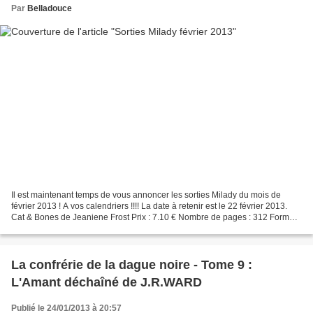
Par
Belladouce
Il est maintenant temps de vous annoncer les sorties Milady du mois de
février 2013 ! A vos calendriers !!!! La date à retenir est le 22 février 2013.
Cat & Bones de Jeaniene Frost Prix : 7.10 € Nombre de pages : 312 Format :
Poche Genre: BIT-LIT Présentation...
La confrérie de la dague noire - Tome 9 :
L'Amant déchaîné de J.R.WARD
Publié le 24/01/2013 à 20:57