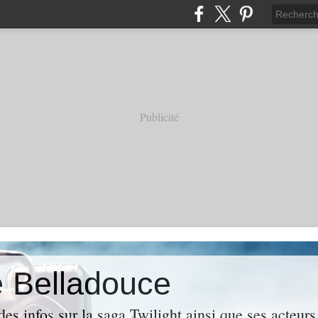
Publicité
e Belladouce
es infos sur la saga Twilight ainsi que ses acteur