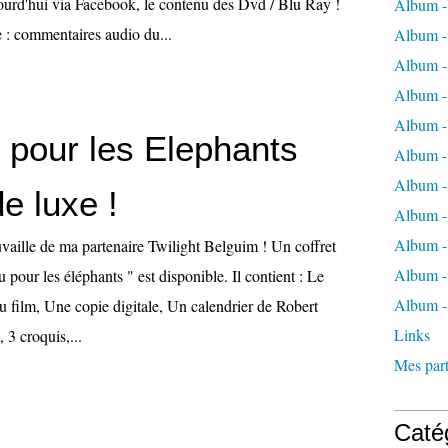
ourd'hui via Facebook, le contenu des Dvd / Blu Ray !
Album -
 commentaires audio du...
Album -
Album -
Album -
Album -
 pour les Elephants
Album -
Album -
de luxe !
Album 
Album - 
uvaille de ma partenaire Twilight Belguim ! Un coffret
Album - 
 pour les éléphants " est disponible. Il contient : Le
Album -
ilm, Une copie digitale, Un calendrier de Robert
Links
, 3 croquis,...
Mes part
Caté