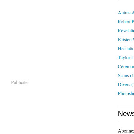
Autres 
Robert P
Revelat
Kristen 
Hesitati
Taylor L
Cérémoni
Scans
(1
Publicité
Divers
(
Photosh
News
Abonnez-