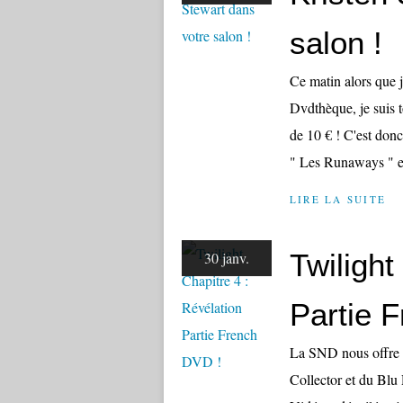
salon !
Ce matin alors que 
Dvdthèque, je suis 
de 10 € ! C'est don
" Les Runaways " et
LIRE LA SUITE
Twilight
30 janv.
Partie 
La SND nous offre 
Collector et du Blu