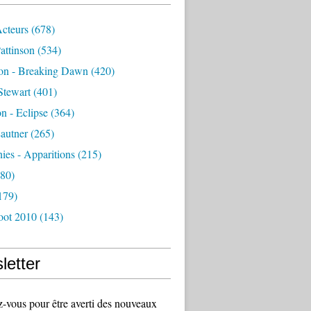
Acteurs
(678)
attinson
(534)
ion - Breaking Dawn
(420)
Stewart
(401)
on - Eclipse
(364)
autner
(265)
es - Apparitions
(215)
80)
179)
oot 2010
(143)
letter
vous pour être averti des nouveaux