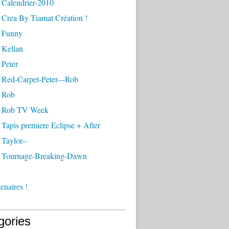
 Calendrier-2010
 Crea By Tiamat Création !
 Funny
 Kellan
 Peter
 Red-Carpet-Peter---Rob
 Rob
- Rob TV Week
Tapis premiere Eclipse + After
Taylor--
 Tournage-Breaking-Dawn
enaires !
gories