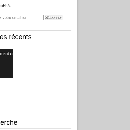
publiés.
les récents
ment de
erche