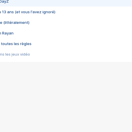
 DayZ
 a 13 ans (et vous l'avez ignoré)
e (littéralement)
im Rayan
 toutes les règles
s les jeux vidéo
us choquant de Rockstar ? - Le scandale BULLY
e plus moche de Steam
du RÊVE tourne au CAUCHEMAR
pendant 8 heures
it… à tort
umiliés par un jeu vidéo
ire - Final Fantasy 8