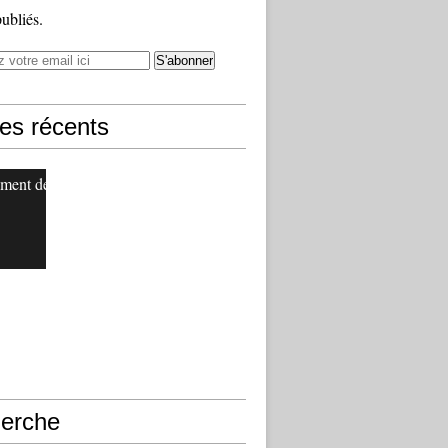
publiés.
les récents
ment de
erche