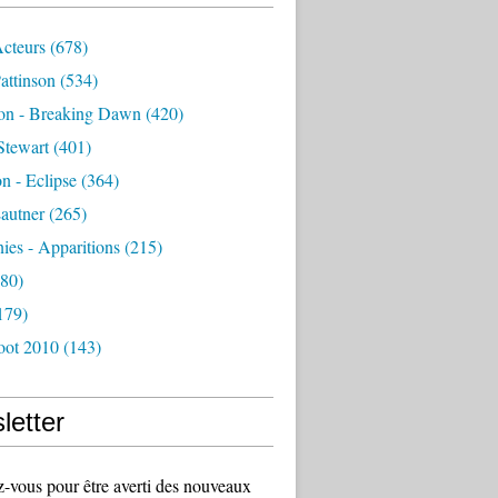
Acteurs
(678)
attinson
(534)
ion - Breaking Dawn
(420)
Stewart
(401)
on - Eclipse
(364)
autner
(265)
es - Apparitions
(215)
80)
179)
oot 2010
(143)
letter
vous pour être averti des nouveaux