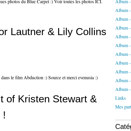
ues photos du Blue Carpet :) Voir toutes les photos ICI.
Album -
Album -
Album -
Album -
lor Lautner & Lily Collins
Album -
Album -
Album -
Album 
Album - 
y dans le film Abduction :) Source et merci evenusia :)
Album - 
Album -
 of Kristen Stewart &
Links
Mes part
 !
Caté