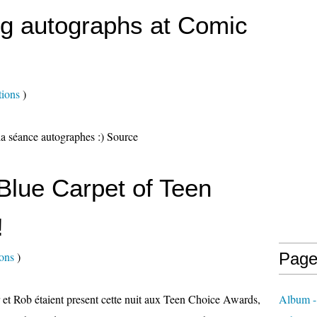
ng autographs at Comic
tions
)
la séance autographes :) Source
 Blue Carpet of Teen
!
ons
)
Page
et Rob étaient present cette nuit aux Teen Choice Awards,
Album -