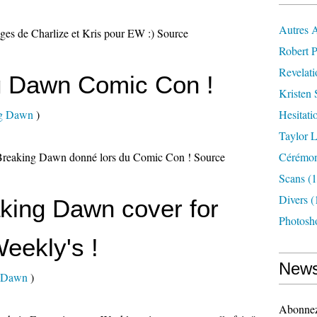
Autres 
rages de Charlize et Kris pour EW :) Source
Robert P
Revelat
g Dawn Comic Con !
Kristen 
ng Dawn
)
Hesitati
Taylor L
r Breaking Dawn donné lors du Comic Con ! Source
Cérémoni
Scans
(1
Divers
(
king Dawn cover for
Photosh
eekly's !
News
g Dawn
)
Abonnez-