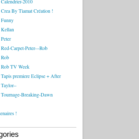
 Calendrier-2010
 Crea By Tiamat Création !
 Funny
 Kellan
 Peter
 Red-Carpet-Peter---Rob
 Rob
- Rob TV Week
Tapis premiere Eclipse + After
Taylor--
 Tournage-Breaking-Dawn
enaires !
gories