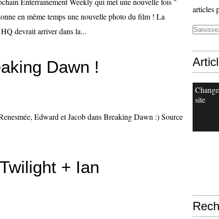
ochain Enterrainement Weekly qui met une nouvelle fois "
articles 
donne en même temps une nouvelle photo du film ! La
n HQ devrait arriver dans la...
Artic
aking Dawn !
Change
site
a, Renesmée, Edward et Jacob dans Breaking Dawn :) Source
Twilight + Ian
Rech