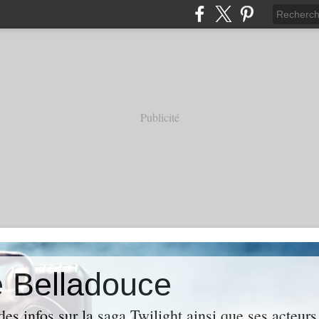
Publicité
e Belladouce
es infos sur la saga Twilight ainsi que ses acteur